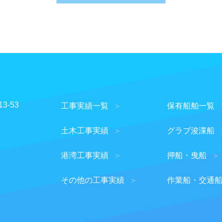
的を明確に提示し、適法かつ公正な手段によって、個人情報を
め明示する使用目的の範囲内で、会社業務の遂行上必要な限り
個人情報の
開示について
ご本人の同意を得ることなく個人情報を第三者に開示すること
たは財産の保護のために必要な場合であって、本人の同意を得
3-53
工事実績一覧
保有船舶一覧
公的機関から、法律に基づく正式な照会を受けた場合
たは児童の健全な育成の推進のために特に必要がある場合であ
土木工事実績
グラブ浚渫船
る場合
港湾工事実績
押船・曳船
個人情報の開示
・訂正・削除等について
その他の工事実績
作業船・交通
己の個人情報について、開示・訂正・利用停止・削除等を要請
を確認させていただいたうえで、速 やかに対応いたします。