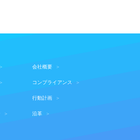
取得します。
において利用します。
はいたしません。
ることが困難である場
会社概要
って、本人の同意を得
コンプライアンス
行動計画
船
沿革
された場合、ご本人か