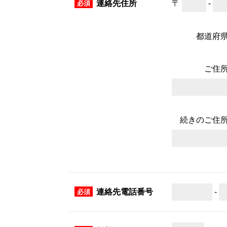
〒
-
連絡先住所
都道府
ご住
続きのご住
-
連絡先電話番号