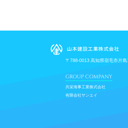
当社は、その利用目
個人情報をあらかじ
以下の場合を除き、
人の生命、身体ま
合
〒788-0013 高知県宿毛市片島1
裁判所や警察等の
公衆衛生の向上ま
GROUP COMPANY
ることが困難であ
共栄海事工業株式会社
有限会社サンエイ
当社は、ご本人が自
らの要請であること